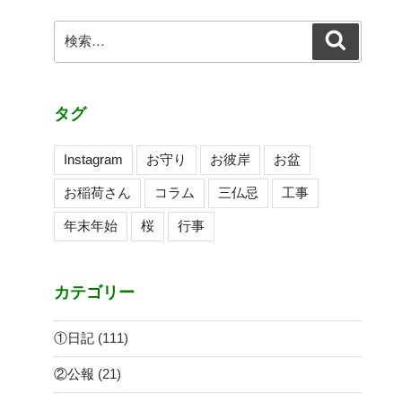
ョ
ン
検
検
索
索:
タグ
Instagram
お守り
お彼岸
お盆
お稲荷さん
コラム
三仏忌
工事
年末年始
桜
行事
カテゴリー
①日記
(111)
②公報
(21)