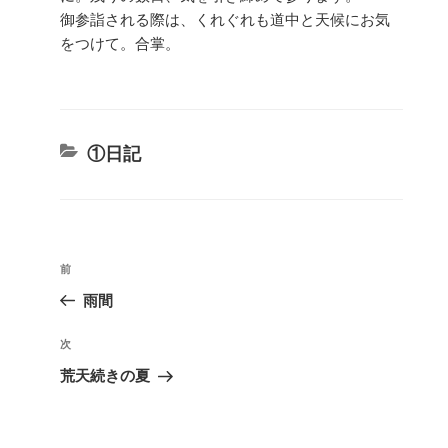
御参詣される際は、くれぐれも道中と天候にお気
をつけて。合掌。
カ
①日記
テ
ゴ
リ
投
ー
前
前
稿
の
雨間
ナ
投
ビ
稿
次
次
ゲ
の
荒天続きの夏
投
ー
稿
シ