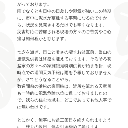
がっております。
雨でなくとも日中の日差しや湿気が強いこの時期
に、市中に泥水が蔓延する事態になるのですか
ら、状況を見聞きするだけでも辛くなります。
災害対応に苦慮される現場の方々のご苦労やご心
痛は如何程かと存じます。
七夕を過ぎ、日ごと暑さの増すお盆直前、当山の
施餓鬼供養は終盤を迎えております。そろそろ初
盆家の方々への家施餓鬼特別供養が始まる折、現
時点での週間天気予報は雨を予報しておりません
が、さてどうなることやら。
数週間前の浜松の豪雨時は、近所を流れる天竜川
も一時的に氾濫危険水位に達しておりましたの
で、我らの住む地域も、どこであっても他人事で
は無いわけです。
とにかく、無事にお盆三箇日を終えられますよう
に。残りの数日、気を引き締めて参ります。