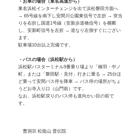
・お車の場合（東名高速から）
東名浜松インターチェンジを出て浜松磐田方面へ
→ 65号線を南下し安間川公園東信号で左折 → 突当
りを右折し国道1号線（安新歩道橋信号）を横断
し、安新町信号を左折 → 道なり左側すぐにござい
ます。
駐車場10台以上完備です。
・バスの場合（浜松駅から）
浜松駅バスターミナル9番乗り場より「橋羽・中ノ
町」または「磐田駅・見付」行きに乗る → 25分ほ
ど乗って安間バス停を降車 → バス停の場所がちょ
うどお寺入り口（山門前）です。
なお、浜松駅戻りのバス停も道向かい目の前で
す。
曹洞宗 松龍山 普伝院