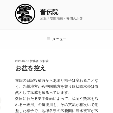
コ
ン
普伝院
テ
通称「安間稲荷・安間のお寺」
ン
ツ
へ
ス
メニュー
キ
ッ
プ
投
2023-07-10
投稿者:
普伝院
稿
お盆を控え
日:
前回の日記投稿時からあまり様子は変わることな
く、九州地方から中国地方を襲う線状降水帯は依
然として猛威を振るっています。
数日にわたる集中豪雨によって、福岡や熊本を流
れる一級河川の筑後川も、その支流が相次いで氾
濫した様子で、地域各県の広範囲に浸水被害が広