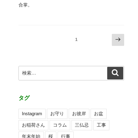
合掌。
投
次
固定ページ
1
の
稿
ペ
の
ー
ペ
ジ
検
検
ー
索
索:
ジ
送
り
タグ
Instagram
お守り
お彼岸
お盆
お稲荷さん
コラム
三仏忌
工事
年末年始
桜
行事