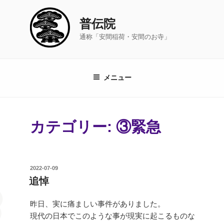
コ
ン
普伝院
テ
通称「安間稲荷・安間のお寺」
ン
ツ
へ
ス
メニュー
キ
ッ
プ
カテゴリー:
③緊急
投
2022-07-09
稿
追悼
日:
昨日、実に痛ましい事件がありました。
現代の日本でこのような事が現実に起こるものな