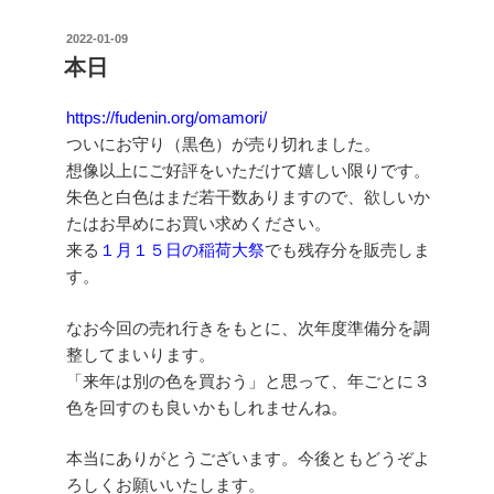
投
2022-01-09
稿
本日
日:
https://fudenin.org/omamori/
ついにお守り（黒色）が売り切れました。
想像以上にご好評をいただけて嬉しい限りです。
朱色と白色はまだ若干数ありますので、欲しいか
たはお早めにお買い求めください。
来る
１月１５日の稲荷大祭
でも残存分を販売しま
す。
なお今回の売れ行きをもとに、次年度準備分を調
整してまいります。
「来年は別の色を買おう」と思って、年ごとに３
色を回すのも良いかもしれませんね。
本当にありがとうございます。今後ともどうぞよ
ろしくお願いいたします。