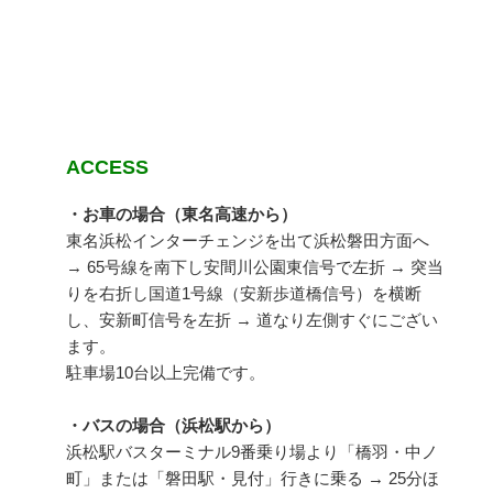
ACCESS
・お車の場合（東名高速から）
東名浜松インターチェンジを出て浜松磐田方面へ
→ 65号線を南下し安間川公園東信号で左折 → 突当
りを右折し国道1号線（安新歩道橋信号）を横断
し、安新町信号を左折 → 道なり左側すぐにござい
ます。
駐車場10台以上完備です。
・バスの場合（浜松駅から）
浜松駅バスターミナル9番乗り場より「橋羽・中ノ
町」または「磐田駅・見付」行きに乗る → 25分ほ