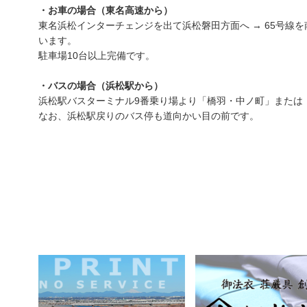
・お車の場合（東名高速から）
東名浜松インターチェンジを出て浜松磐田方面へ → 65号線
います。
駐車場10台以上完備です。
・バスの場合（浜松駅から）
浜松駅バスターミナル9番乗り場より「橋羽・中ノ町」または「
なお、浜松駅戻りのバス停も道向かい目の前です。