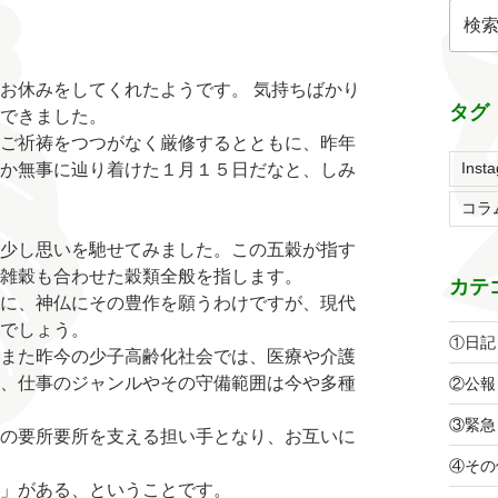
検
索:
お休みをしてくれたようです。 気持ちばかり
タグ
できました。
ご祈祷をつつがなく厳修するとともに、昨年
Inst
か無事に辿り着けた１月１５日だなと、しみ
コラ
少し思いを馳せてみました。この五穀が指す
雑穀も合わせた穀類全般を指します。
カテ
に、神仏にその豊作を願うわけですが、現代
でしょう。
①日記
また昨今の少子高齢化社会では、医療や介護
、仕事のジャンルやその守備範囲は今や多種
②公報
③緊急
の要所要所を支える担い手となり、お互いに
④その
」がある、ということです。