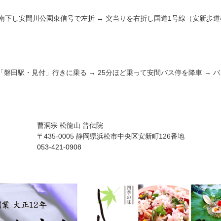
を南下し安間川公園東信号で左折 → 突当りを右折し国道1号線（安新歩
磐田駅・見付」行きに乗る → 25分ほど乗って安間バス停を降車 → 
曹洞宗 松龍山 普伝院
〒435-0005 静岡県浜松市中央区安新町126番地
053-421-0908