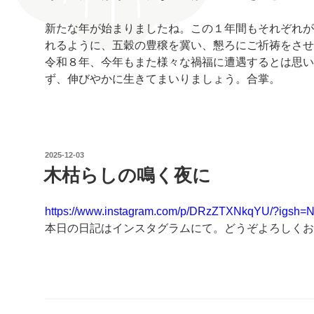
新たな年が始まりましたね。この１年間もそれぞれが
れるように、五穀の豊穣を冀い、懇ろにご祈祷をさせ
令和８年、今年もまた様々な禍福に遭遇するとは思い
ず、伸びやかに生きてまいりましょう。合掌。
投
2025-12-03
稿
木枯らしの鳴く夜に
日:
https://www.instagram.com/p/DRzZTXNkqYU/?ig
本日の日記はインスタグラムにて。どうぞよろしくお