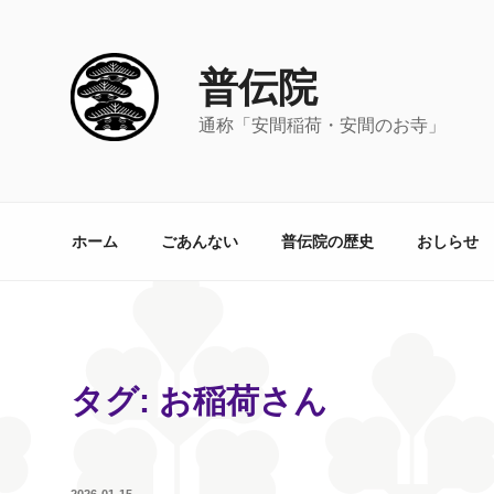
コ
ン
テ
普伝院
ン
ツ
通称「安間稲荷・安間のお寺」
へ
ス
キ
ッ
ホーム
ごあんない
普伝院の歴史
おしらせ
プ
タグ:
お稲荷さん
投
2026-01-15