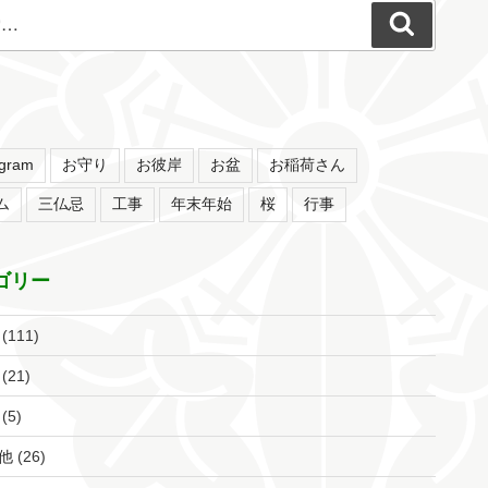
検
索
agram
お守り
お彼岸
お盆
お稲荷さん
ム
三仏忌
工事
年末年始
桜
行事
ゴリー
(111)
(21)
(5)
他
(26)