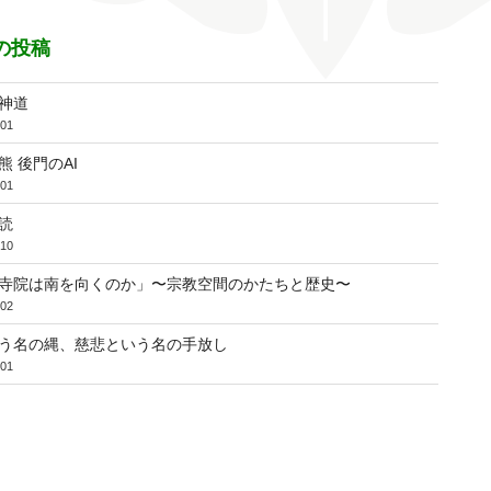
の投稿
神道
-01
熊 後門のAI
-01
読
-10
寺院は南を向くのか」〜宗教空間のかたちと歴史〜
-02
う名の縄、慈悲という名の手放し
-01