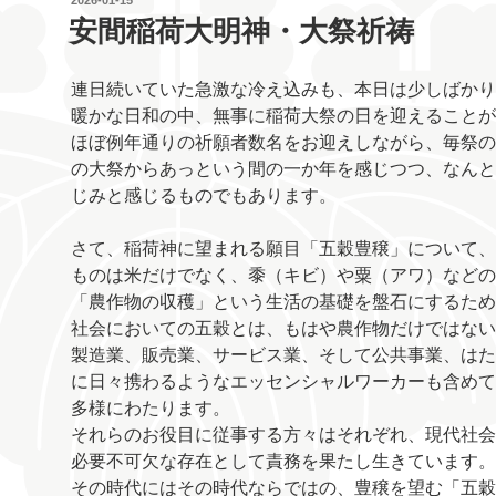
稿
安間稲荷大明神・大祭祈祷
日:
連日続いていた急激な冷え込みも、本日は少しばかり
暖かな日和の中、無事に稲荷大祭の日を迎えることが
ほぼ例年通りの祈願者数名をお迎えしながら、毎祭の
の大祭からあっという間の一か年を感じつつ、なんと
じみと感じるものでもあります。
さて、稲荷神に望まれる願目「五穀豊穣」について、
ものは米だけでなく、黍（キビ）や粟（アワ）などの
「農作物の収穫」という生活の基礎を盤石にするため
社会においての五穀とは、もはや農作物だけではない
製造業、販売業、サービス業、そして公共事業、はた
に日々携わるようなエッセンシャルワーカーも含めて
多様にわたります。
それらのお役目に従事する方々はそれぞれ、現代社会
必要不可欠な存在として責務を果たし生きています。
その時代にはその時代ならではの、豊穣を望む「五穀