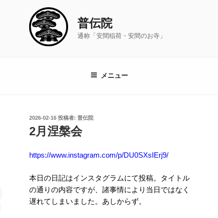
コ
ン
普伝院
テ
通称「安間稲荷・安間のお寺」
ン
ツ
へ
ス
メニュー
キ
ッ
プ
投
2026-02-16
投稿者:
普伝院
稿
2月涅槃会
日:
https://www.instagram.com/p/DU0SXsIErj9/
本日の日記はインスタグラムにて投稿。タイトル
の通りの内容ですが、諸事情により当日ではなく
遅れてしまいました。あしからず。