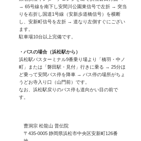
→ 65号線を南下し安間川公園東信号で左折 → 突当
りを右折し国道1号線（安新歩道橋信号）を横断
し、安新町信号を左折 → 道なり左側すぐにござい
ます。
駐車場10台以上完備です。
・バスの場合（浜松駅から）
浜松駅バスターミナル9番乗り場より「橋羽・中ノ
町」または「磐田駅・見付」行きに乗る → 25分ほ
ど乗って安間バス停を降車 → バス停の場所がちょ
うどお寺入り口（山門前）です。
なお、浜松駅戻りのバス停も道向かい目の前で
す。
曹洞宗 松龍山 普伝院
〒435-0005 静岡県浜松市中央区安新町126番
地