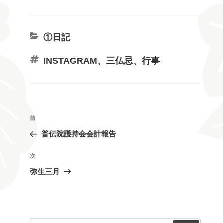
カ
①日記
テ
タ
INSTAGRAM
、
三仏忌
、
行事
ゴ
グ
リ
ー
投
前
前
稿
の
普伝院護持会会計報告
ナ
投
ビ
稿
次
次
ゲ
の
弥生三月
投
ー
稿
シ
ョ