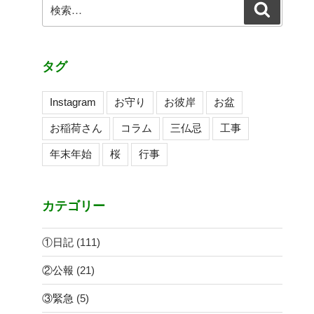
ン
検
検
索
索:
タグ
Instagram
お守り
お彼岸
お盆
お稲荷さん
コラム
三仏忌
工事
年末年始
桜
行事
カテゴリー
①日記
(111)
②公報
(21)
③緊急
(5)