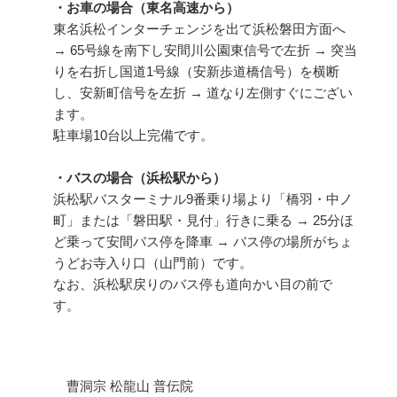
・お車の場合（東名高速から）
東名浜松インターチェンジを出て浜松磐田方面へ
→ 65号線を南下し安間川公園東信号で左折 → 突当
りを右折し国道1号線（安新歩道橋信号）を横断
し、安新町信号を左折 → 道なり左側すぐにござい
ます。
駐車場10台以上完備です。
・バスの場合（浜松駅から）
浜松駅バスターミナル9番乗り場より「橋羽・中ノ
町」または「磐田駅・見付」行きに乗る → 25分ほ
ど乗って安間バス停を降車 → バス停の場所がちょ
うどお寺入り口（山門前）です。
なお、浜松駅戻りのバス停も道向かい目の前で
す。
曹洞宗 松龍山 普伝院