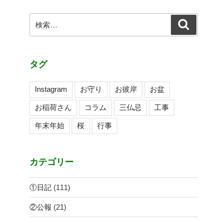
ョ
ン
検
検
索
索:
タグ
Instagram
お守り
お彼岸
お盆
お稲荷さん
コラム
三仏忌
工事
年末年始
桜
行事
カテゴリー
①日記
(111)
②公報
(21)