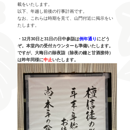
載をいたします。
以下、年越し前後の行事計画です。
なお、これらは時期を見て、山門付近に掲示をい
たします。
・12月30日と31日の日中参詣は
例年通り
にどう
ぞ。本堂内の受付カウンターも準備いたします。
ですが、大晦日の除夜詣（除夜の鐘と甘酒接待）
は昨年同様に
中止
いたします。