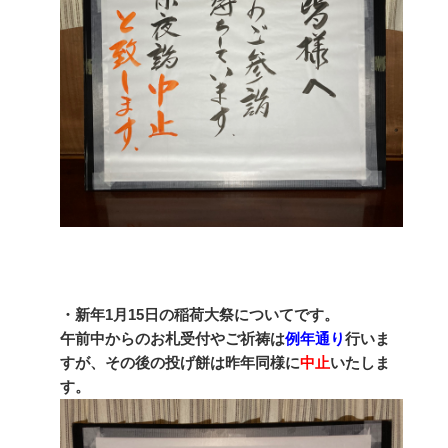
・新年1月15日の稲荷大祭についてです。
午前中からのお札受付やご祈祷は
例年通り
行いま
すが、その後の投げ餅は昨年同様に
中止
いたしま
す。