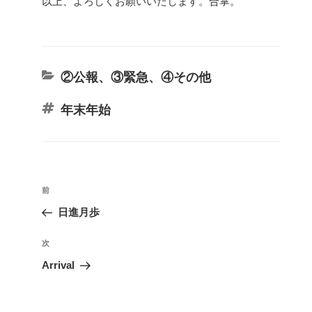
以上、よろしくお願いいたします。合掌。
カ
②公報
、
③緊急
、
④その他
テ
タ
年末年始
ゴ
グ
リ
ー
投
前
前
稿
の
日進月歩
ナ
投
ビ
稿
次
次
ゲ
の
Arrival
投
ー
稿
シ