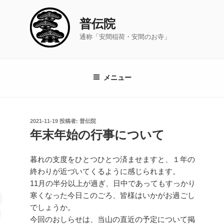
コ
ン
普伝院
テ
通称「安間稲荷・安間のお寺」
ン
ツ
へ
ス
メニュー
キ
ッ
プ
投
2021-11-19
投稿者:
普伝院
稿
年末年始の行事について
日:
暮れの支度をひとつひとつ済ませますと、１年の
終わりが近づいてくるように感じられます。
11月の半分以上が過ぎ、日中であってもすっかり
寒くなった今日このごろ、皆様はいかがお過ごし
でしょうか。
今回のおしらせは、当山の直近の予定について掲