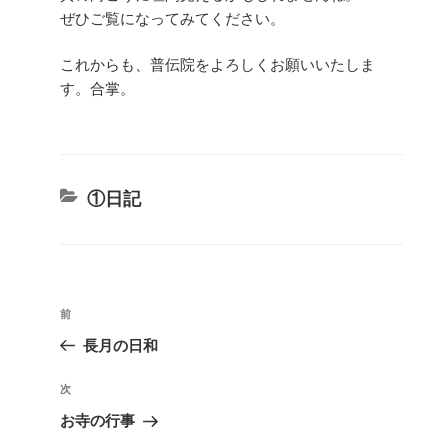
ぜひご覧になってみてください。
これからも、普伝院をよろしくお願いいたしま
す。合掌。
カ
①日記
テ
ゴ
リ
投
ー
前
前
稿
の
長月の日和
ナ
投
ビ
稿
次
次
ゲ
の
お寺の行事
投
ー