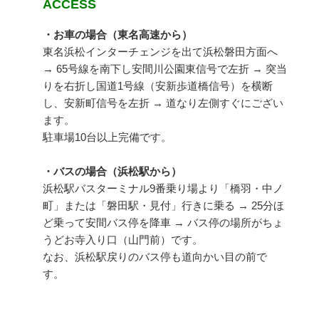
ACCESS
・お車の場合（東名高速から）
東名浜松インターチェンジを出て浜松磐田方面へ
→ 65号線を南下し安間川公園東信号で左折 → 突当
りを右折し国道1号線（安新歩道橋信号）を横断
し、安新町信号を左折 → 道なり左側すぐにござい
ます。
駐車場10台以上完備です。
・バスの場合（浜松駅から）
浜松駅バスターミナル9番乗り場より「橋羽・中ノ
町」または「磐田駅・見付」行きに乗る → 25分ほ
ど乗って安間バス停を降車 → バス停の場所がちょ
うどお寺入り口（山門前）です。
なお、浜松駅戻りのバス停も道向かい目の前で
す。