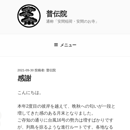
コ
ン
普伝院
テ
通称「安間稲荷・安間のお寺」
ン
ツ
へ
ス
メニュー
キ
ッ
プ
投
2021-09-30
投稿者:
普伝院
稿
感謝
日:
こんにちは。
本年2度目の彼岸を越えて、晩秋への匂いが一段と
増してきた感のある月末となりました。
ご存知の通りに台風16号の勢力は増すばかりです
が、列島を掠るような進行ルートです。各地なる