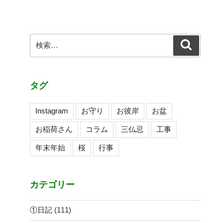
稿
シ
ョ
ン
検
検
索
索:
タグ
Instagram
お守り
お彼岸
お盆
お稲荷さん
コラム
三仏忌
工事
年末年始
桜
行事
カテゴリー
①日記
(111)