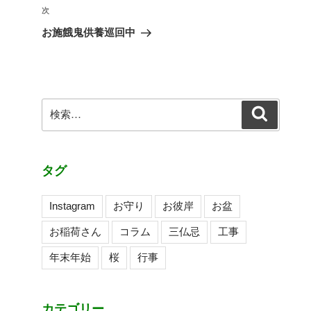
ビ
稿
次
次
ゲ
の
お施餓鬼供養巡回中
投
ー
稿
シ
ョ
ン
検
検
索
索:
タグ
Instagram
お守り
お彼岸
お盆
お稲荷さん
コラム
三仏忌
工事
年末年始
桜
行事
カテゴリー