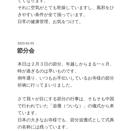
くくなります。
それに空気がとても乾燥していますし、風邪をひ
きやすい条件が全て揃っています。
日常の健康管理、お気をつけて。
投
2023-02-03
稿
節分会
日:
本日は２月３日の節分。年越しからまる一ヶ月、
時が過ぎるのは早いものです。
例年通り、いつもお手伝いしているお寺様の節分
祈祷に行ってまいりました。
さて我々が目にする節分の行事は、そもそも中国
で行われていた「追儺（ついな）」の儀式から来
ています。
日本の大きなお寺様でも、節分追儺式として式典
の名称には残っています。