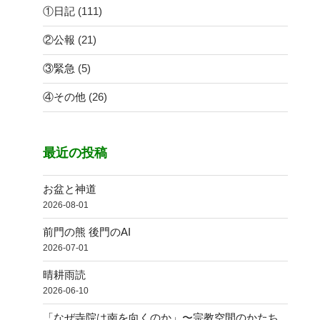
①日記
(111)
②公報
(21)
③緊急
(5)
④その他
(26)
最近の投稿
お盆と神道
2026-08-01
前門の熊 後門のAI
2026-07-01
晴耕雨読
2026-06-10
「なぜ寺院は南を向くのか」〜宗教空間のかたち