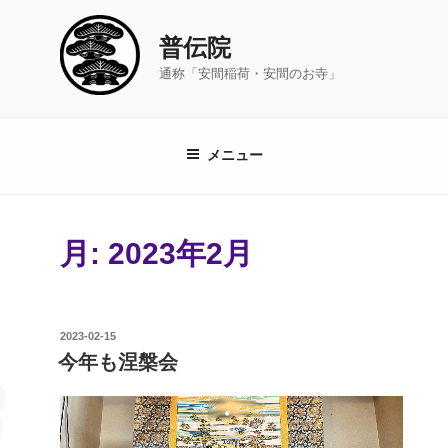
コ
ン
普伝院
テ
通称「安間稲荷・安間のお寺」
ン
ツ
へ
ス
メニュー
キ
ッ
プ
月:
2023年2月
投
2023-02-15
稿
今年も涅槃会
日: