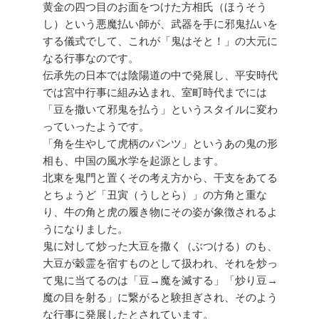
黄金の四つ目のお面をつけた方相氏（ほうそう
し）という悪魔払い師が、武器を手に邪鬼払いを
する儀式でして、これが「鬼はそと！」の大元に
なる行事なのです。
伝承先の日本では陰陽道の中で発展し、平安時代
では宮中行事に組み込まれ、室町時代までには
「豆を撒いて邪鬼を払う」というスタイルに変わ
っていったようです。
「角を生やして虎柄のパンツ」というあの鬼の形
相も、中国の風水学を起源とします。
北東を鬼門と置くその考え方から、干支をあてる
とちょうど「丑寅（うしとら）」の方角と重な
り、牛の角と虎の履き物にその姿が象徴されるよ
うになりました。
鬼に対して炒った大豆を撒く（ぶつける）のも、
大豆が穀霊を宿すものとして扱われ、それを炒っ
て鬼に当てるのは「豆→魔を滅する」「炒り豆→
魔の目を射る」に繋がると験担ぎされ、そのよう
な行事に発展したとされています。