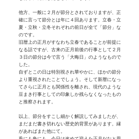
他方、一般に２月が節分とされておりますが、正
確に言って節分とは年に４回あります。立春・立
夏・立秋・立冬それぞれの前日が全て「節分」な
のです。
旧暦上の正月がすなわち立春であることが前提に
なる話ですが、古来の正月前後の行事として２月
３日の節分は今で言う「大晦日」のようなもので
した。
自ずとこの日は特別視され華やかに、ほかの節分
より重視されたことでしょう。そして新暦になっ
てさらに正月とも関係性を離され、現代のような
豆まき行事としての印象しか残らなくなったもの
と推察されます。
以上、節分をすこし細かく解説してみましたが、
まだまだ書き切れない歴史的背景があります。縁
があればまた他にて。
兎にも角にも、今日は改めて迎えた正月だなと思