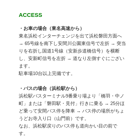
ACCESS
・お車の場合（東名高速から）
東名浜松インターチェンジを出て浜松磐田方面へ
→ 65号線を南下し安間川公園東信号で左折 → 突当
りを右折し国道1号線（安新歩道橋信号）を横断
し、安新町信号を左折 → 道なり左側すぐにござい
ます。
駐車場10台以上完備です。
・バスの場合（浜松駅から）
浜松駅バスターミナル9番乗り場より「橋羽・中ノ
町」または「磐田駅・見付」行きに乗る → 25分ほ
ど乗って安間バス停を降車 → バス停の場所がちょ
うどお寺入り口（山門前）です。
なお、浜松駅戻りのバス停も道向かい目の前で
す。